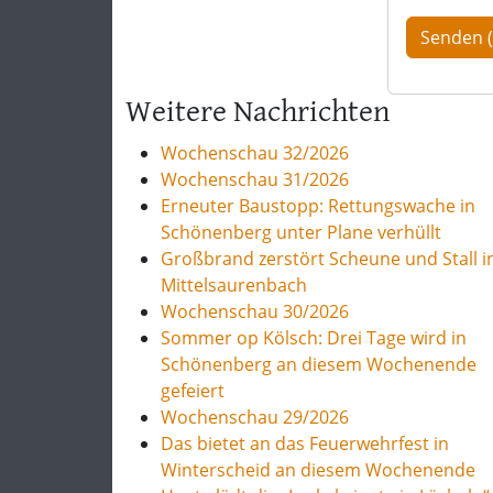
Weitere Nachrichten
Wochenschau 32/2026
Wochenschau 31/2026
Erneuter Baustopp: Rettungswache in
Schönenberg unter Plane verhüllt
Großbrand zerstört Scheune und Stall i
Mittelsaurenbach
Wochenschau 30/2026
Sommer op Kölsch: Drei Tage wird in
Schönenberg an diesem Wochenende
gefeiert
Wochenschau 29/2026
Das bietet an das Feuerwehrfest in
Winterscheid an diesem Wochenende