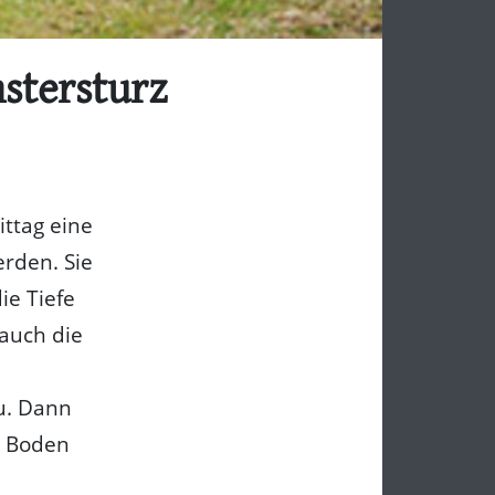
stersturz
ttag eine
rden. Sie
e Tiefe
 auch die
u. Dann
u Boden