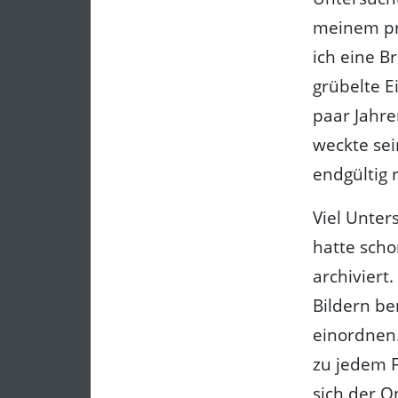
meinem pr
ich eine B
grübelte E
paar Jahre
weckte sei
endgültig r
Viel Unter
hatte sch
archiviert
Bildern be
einordnen.
zu jedem F
sich der O