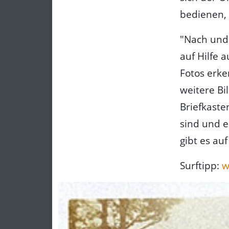
bedienen, 
"Nach und n
auf Hilfe 
Fotos erke
weitere Bi
Briefkaste
sind und e
gibt es auf
Surftipp:
w