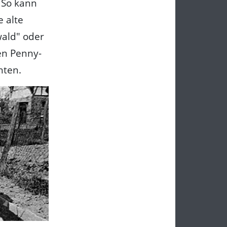
. So kann
 alte
ald" oder
en Penny-
hten.