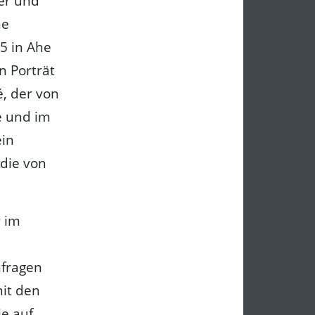
her und
he
5 in Ahe
n Porträt
é, der von
e und im
ein
odie von
r im
hfragen
mit den
ie auf