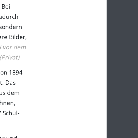
 Bei
Dadurch
 sondern
re Bilder,
l vor dem
Privat)
von 1894
t. Das
aus dem
chnen,
 Schul-