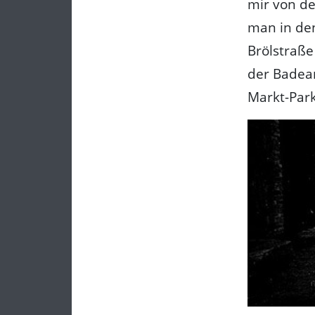
mir von de
man in den
Brölstraß
der Badean
Markt-Par