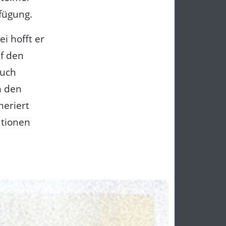
rfügung.
ei hofft er
f den
auch
n den
meriert
ationen