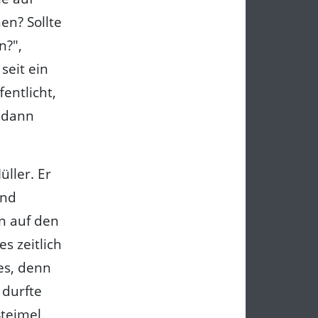
n? Sollte
n?",
seit ein
entlicht,
e dann
ller. Er
und
en auf den
s zeitlich
es, denn
 durfte
Steimel