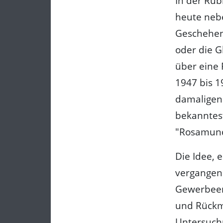
In der Rub
heute nebe
Geschehen
oder die G
über eine 
1947 bis 1
damaligen 
bekanntest
"Rosamun
Die Idee, 
vergangene
Gewerbeent
und Rückme
Untersuchu