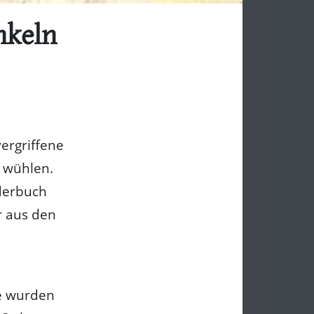
nkeln
vergriffene
 wühlen.
lderbuch
r aus den
le wurden