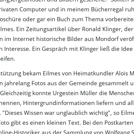
ivaten Computer und in meinem Bücherregal ruhe
roschüre oder gar ein Buch zum Thema vorbereite
ilmes. Ein Zeitungsartikel über Ronald Klinger, der 
n im Internet historische Bilder aus Mondorf veröff
n Interesse. Ein Gespräch mit Klinger ließ die Ide
eifen.
stützung bekam Eilmes von Heimatkundler Alois Mü
on jahrelang Fotos aus der Gemeinde gesammelt 
. Gleichzeitig konnte Urgestein Müller die Mensch
nennen, Hintergrundinformationen liefern und alle
 "Dieses Wissen war unglaublich wichtig", so Eilm
oto gibt es einen kleinen Text. Bei den Postkarten
nline-Historiker aus der Sammlung von Wolfgang 