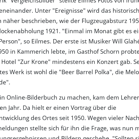
rik "Vergleichsbilder" stellte Eilmes Fotos von frü
neinander. Unter "Ereignisse" wird das historisc
 näher beschrieben, wie der Flugzeugabsturz 195
lockenabholung 1921. "Einmal im Monat gibt es ei
Person", so Eilmes. Der erste ist Musiker Will Glah
950 in Kammerich lebte, im Gasthof Schorn probt
Hotel "Zur Krone" mindestens ein Konzert gab. S
es Werk ist wohl die "Beer Barrel Polka", die Mel
de".
ein Online-Bilderbuch zu machen, kam dem Lehre
n Jahr. Da hielt er einen Vortrag über die
wicklung des Ortes seit 1950. Wegen vieler Nac
ldungen stellte sich für ihn die Frage, was nun 
ngsergebnissen und Bildern geschehe. "Sollten s