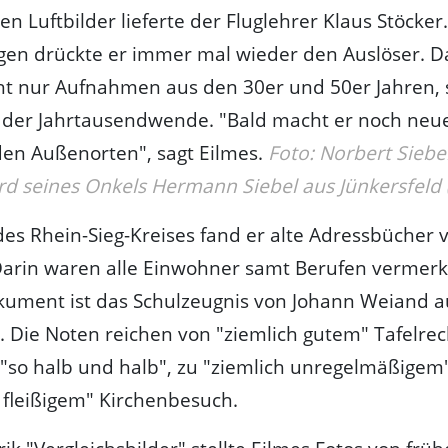
en Luftbilder lieferte der Fluglehrer Klaus Stöcker.
gen drückte er immer mal wieder den Auslöser. 
cht nur Aufnahmen aus den 30er und 50er Jahren,
der Jahrtausendwende. "Bald macht er noch neue
en Außenorten", sagt Eilmes.
Foto: Norbert Siebe
d seines Onkels Hermann Siebel aus Jünkersfeld (
des Rhein-Sieg-Kreises fand er alte Adressbücher 
Darin waren alle Einwohner samt Berufen vermerk
okument ist das Schulzeugnis von Johann Weiand 
. Die Noten reichen von "ziemlich gutem" Tafelre
 "so halb und halb", zu "ziemlich unregelmäßigem"
 fleißigem" Kirchenbesuch.