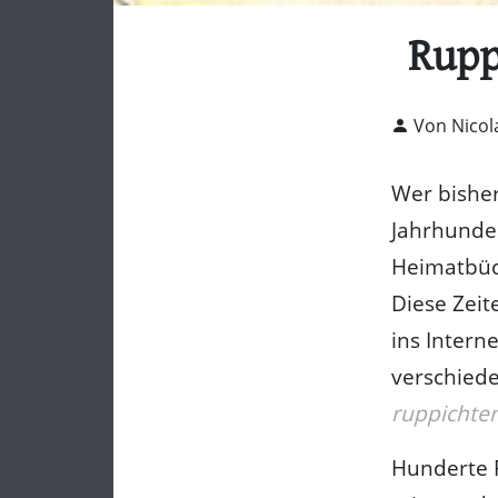
Rupp
Von Nicol
Wer bishe
Jahrhunder
Heimatbüc
Diese Zeit
ins Intern
verschiede
ruppichte
Hunderte F