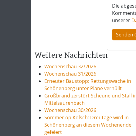
Die abges
Kommentar 
unserer
D
Weitere Nachrichten
Wochenschau 32/2026
Wochenschau 31/2026
Erneuter Baustopp: Rettungswache in
Schönenberg unter Plane verhüllt
Großbrand zerstört Scheune und Stall i
Mittelsaurenbach
Wochenschau 30/2026
Sommer op Kölsch: Drei Tage wird in
Schönenberg an diesem Wochenende
gefeiert