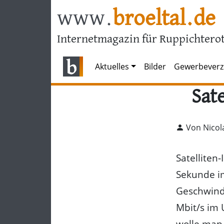
www.
broeltal.de
Internetmagazin für Ruppichterot
Aktuelles
Bilder
Gewerbeverz
Sate
Von Nicol
Satelliten
Sekunde im
Geschwind
Mbit/s im 
wolle man 