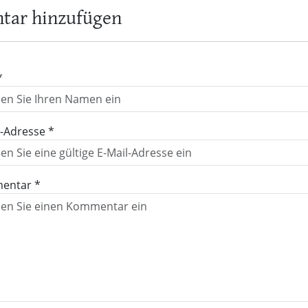
ar hinzufügen
*
l-Adresse *
entar *