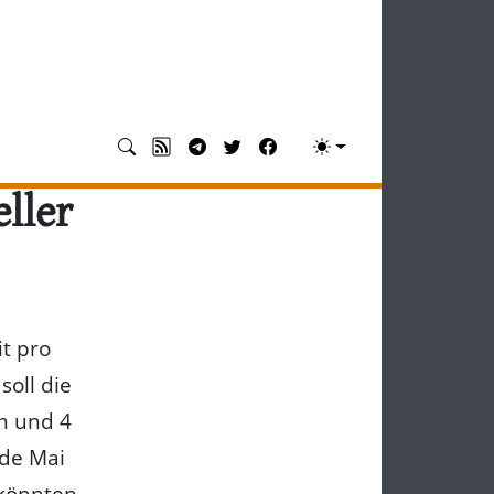
eller
it pro
oll die
m und 4
nde Mai
 könnten