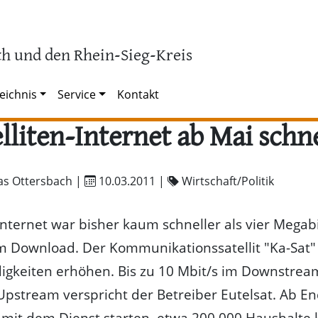
h und den Rhein-Sieg-Kreis
eichnis
Service
Kontakt
lliten-Internet ab Mai schn
as Ottersbach |
10.03.2011
|
Wirtschaft/Politik
-Internet war bisher kaum schneller als vier Megab
 Download. Der Kommunikationssatellit "Ka-Sat" s
igkeiten erhöhen. Bis zu 10 Mbit/s im Downstrea
Upstream verspricht der Betreiber Eutelsat. Ab E
mit dem Dienst starten, etwa 200.000 Haushalte