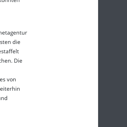
rnetagentur
sten die
staffelt
chen. Die
es von
weiterhin
und