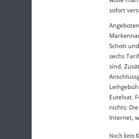
sofort ver
Angeboten 
Markenname
Schott und
sechs Tari
sind. Zusä
Anschlussg
Leihgebühr
Eutelsat. F
nichts: Di
Internet, 
Noch kein 