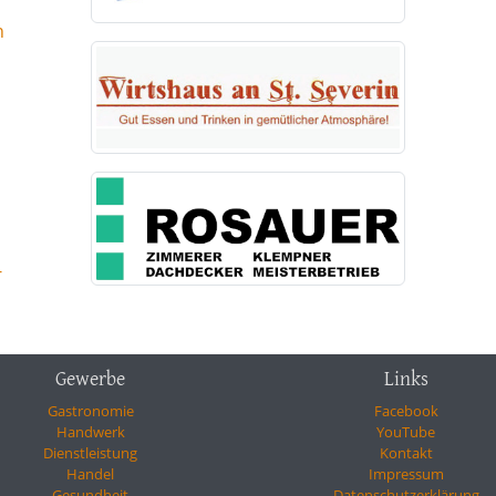
n
-
Gewerbe
Links
Gastronomie
Facebook
Handwerk
YouTube
Dienstleistung
Kontakt
Handel
Impressum
Gesundheit
Datenschutzerklärung