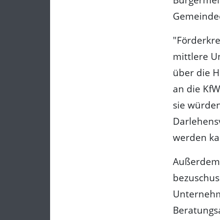
Gemeindee
"Förderkre
mittlere 
über die H
an die KfW
sie würden
Darlehens
werden ka
Außerdem 
bezuschuss
Unternehm
Beratungsa