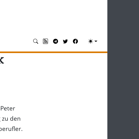
k
-Peter
g zu den
erufler.