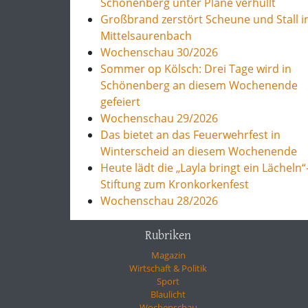
Schönenberg unter Plane verhüllt
Großbrand zerstört Scheune und Stall i
Mittelsaurenbach
Wochenschau 30/2026
Sommer op Kölsch: Drei Tage wird in
Schönenberg an diesem Wochenende
gefeiert
Wochenschau 29/2026
Das bietet an das Feuerwehrfest in
Winterscheid an diesem Wochenende
Heute lädt die „Layla bringt ein Lächeln“
Stiftung zum Kronkorkenfest
Wochenschau 28/2026
Rubriken
Magazin
Wirtschaft & Politik
Sport
Blaulicht
Wochenschau