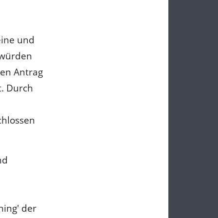
eine und
 würden
den Antrag
t. Durch
chlossen
nd
ing' der