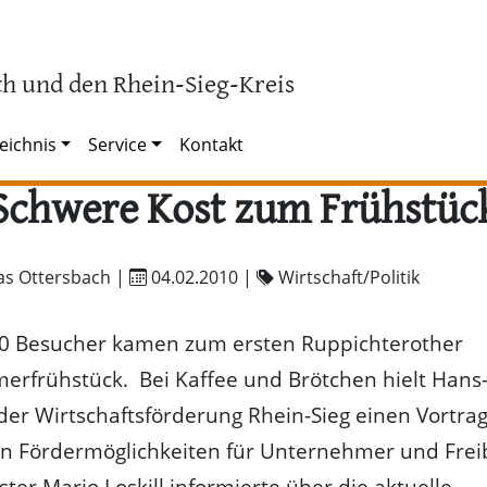
h und den Rhein-Sieg-Kreis
eichnis
Service
Kontakt
Schwere Kost zum Frühstüc
as Ottersbach |
04.02.2010
|
Wirtschaft/Politik
90 Besucher kamen zum ersten Ruppichterother
rfrühstück. Bei Kaffee und Brötchen hielt Hans
er Wirtschaftsförderung Rhein-Sieg einen Vortra
en Fördermöglichkeiten für Unternehmer und Freib
ter Mario Loskill informierte über die aktuelle