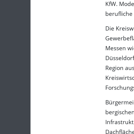
KfW. Mode
berufliche
Die Kreisw
Gewerbefl
Messen wi
Düsseldor
Region au
Kreiswirts
Forschung
Bürgermeis
bergischen
Infrastrukt
Dachfläche