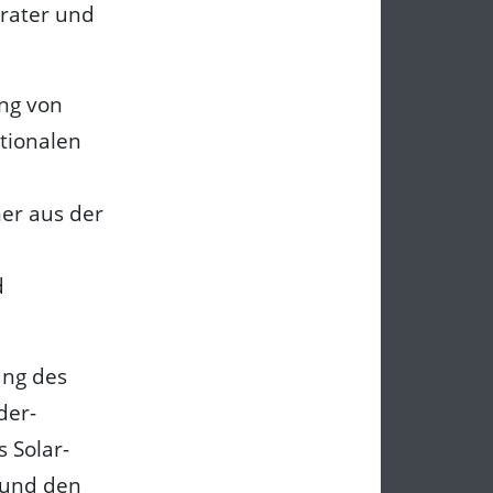
rater und
ung von
tionalen
er aus der
d
ung des
der-
s Solar-
 und den