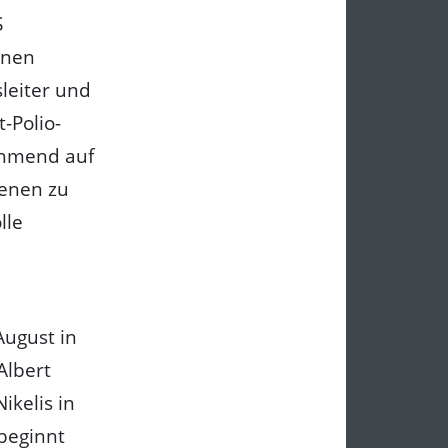
S
enen
leiter und
-Polio-
ehmend auf
fenen zu
lle
August in
Albert
kelis in
 beginnt