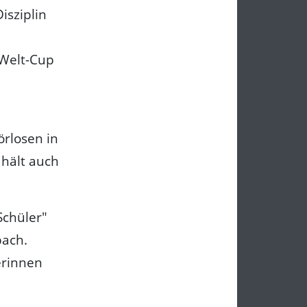
isziplin
 Welt-Cup
rlosen in
 hält auch
Schüler"
bach.
erinnen