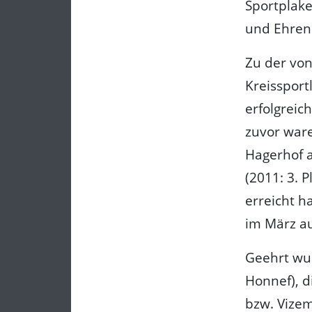
Sportplake
und Ehren
Zu der von
Kreissport
erfolgreic
zuvor war
Hagerhof a
(2011: 3. 
erreicht h
im März au
Geehrt wu
Honnef), d
bzw. Vize