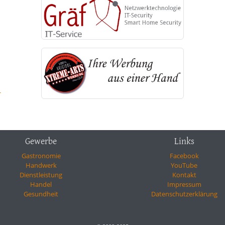
-
Gewerbe
Links
Gastronomie
Facebook
Handwerk
YouTube
Dienstleistung
Kontakt
Handel
Impressum
Gesundheit
Datenschutzerklärung