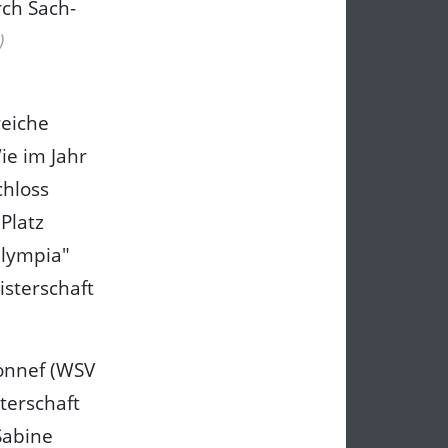
rch Sach-
)
reiche
ie im Jahr
chloss
Platz
Olympia"
isterschaft
onnef (WSV
terschaft
Sabine