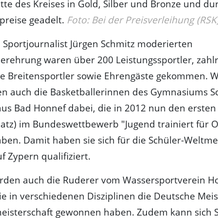
tte des Kreises in Gold, Silber und Bronze und du
preise geadelt.
Foto: Bei der Preisverleihung (RSK
 Sportjournalist Jürgen Schmitz moderierten
lerehrung waren über 200 Leistungssportler, zahl
he Breitensportler sowie Ehrengäste gekommen. W
en auch die Basketballerinnen des Gymnasiums S
us Bad Honnef dabei, die in 2012 nun den ersten 
Platz) im Bundeswettbewerb "Jugend trainiert für 
aben. Damit haben sie sich für die Schüler-Weltme
f Zypern qualifiziert.
rden auch die Ruderer vom Wassersportverein H
ie in verschiedenen Disziplinen die Deutsche Meis
meisterschaft gewonnen haben. Zudem kann sich 