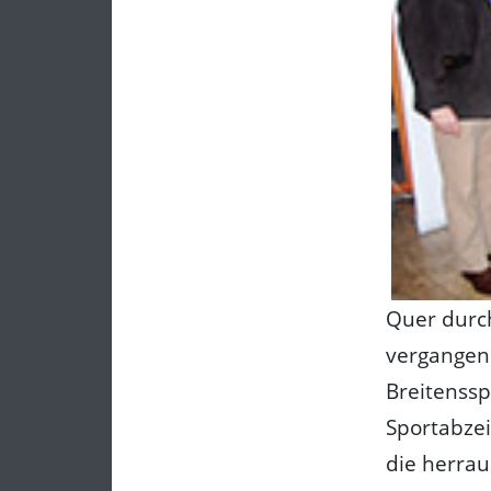
Quer durch
vergangene
Breitenssp
Sportabzei
die herrau