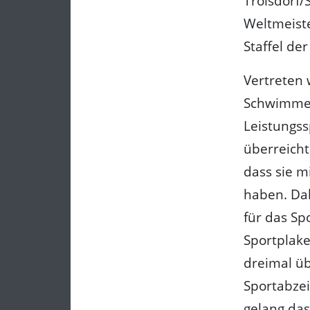
Troisdorf/
Weltmeiste
Staffel de
Vertreten 
Schwimmen,
Leistungss
überreicht
dass sie m
haben. Dab
für das Sp
Sportplake
dreimal üb
Sportabzei
gelang das