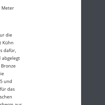
0 Meter
ur die
at Kühn
s dafür,
d abgelegt
n Bronze
ie
35 und
für das
nschen
erherm aus