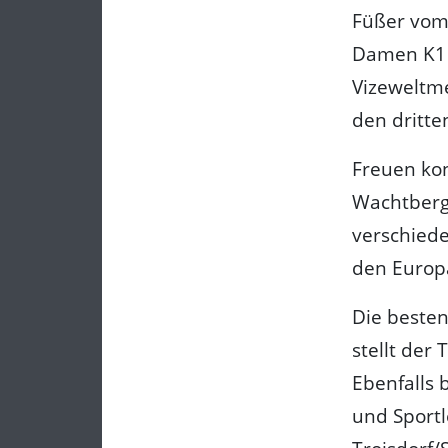
Füßer vom 
Damen K1 
Vizeweltm
den dritte
Freuen kon
Wachtberg,
verschiede
den Europa
Die besten
stellt der
Ebenfalls 
und Sportl