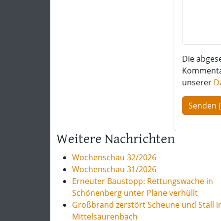
Die abges
Kommentar 
unserer
D
Weitere Nachrichten
Wochenschau 32/2026
Wochenschau 31/2026
Erneuter Baustopp: Rettungswache in
Schönenberg unter Plane verhüllt
Großbrand zerstört Scheune und Stall i
Mittelsaurenbach