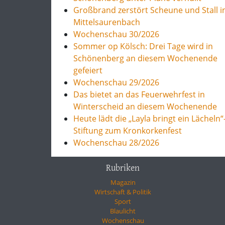
Großbrand zerstört Scheune und Stall i
Mittelsaurenbach
Wochenschau 30/2026
Sommer op Kölsch: Drei Tage wird in
Schönenberg an diesem Wochenende
gefeiert
Wochenschau 29/2026
Das bietet an das Feuerwehrfest in
Winterscheid an diesem Wochenende
Heute lädt die „Layla bringt ein Lächeln“
Stiftung zum Kronkorkenfest
Wochenschau 28/2026
Rubriken
Magazin
Wirtschaft & Politik
Sport
Blaulicht
Wochenschau