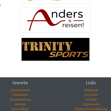
n
-
Gewerbe
Links
Gastronomie
Facebook
Handwerk
YouTube
Dienstleistung
Kontakt
Handel
Impressum
Gesundheit
Datenschutzerklärung