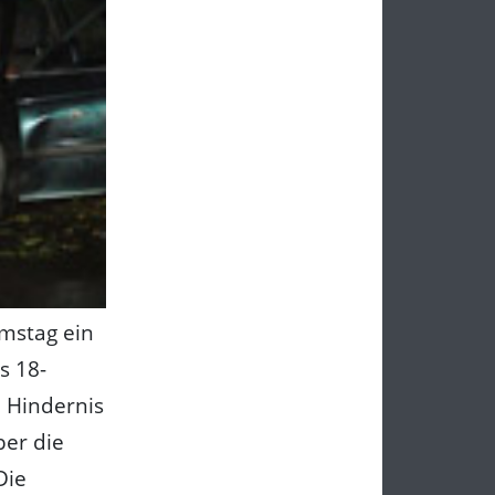
amstag ein
s 18-
 Hindernis
ber die
Die