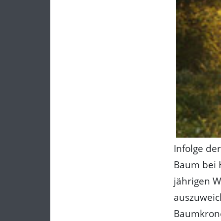
Infolge de
Baum bei H
jährigen 
auszuweich
Baumkrone