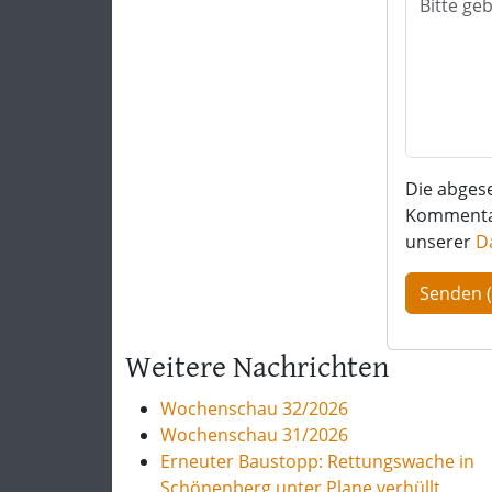
Die abges
Kommentar 
unserer
D
Weitere Nachrichten
Wochenschau 32/2026
Wochenschau 31/2026
Erneuter Baustopp: Rettungswache in
Schönenberg unter Plane verhüllt