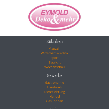
Rubriken
Magazin
Wirtschaft & Politik
Sport
Blaulicht
Wochenschau
Gewerbe
Gastronomie
Handwerk
Dienstleistung
Handel
Gesundheit