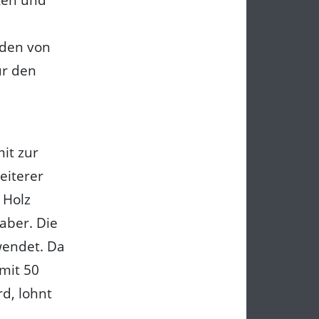
rden von
ür den
mit zur
eiterer
 Holz
aber. Die
wendet. Da
 mit 50
d, lohnt