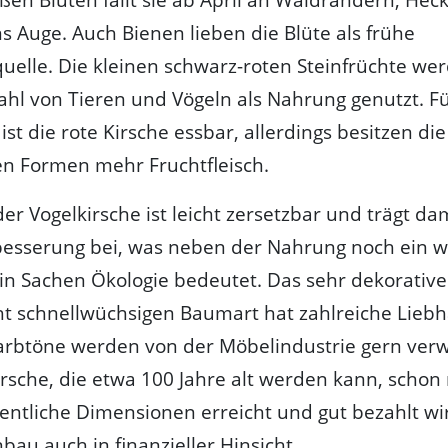
s Auge. Auch Bienen lieben die Blüte als frühe
elle. Die kleinen schwarz-roten Steinfrüchte we
zahl von Tieren und Vögeln als Nahrung genutzt. F
st die rote Kirsche essbar, allerdings besitzen die
en Formen mehr Fruchtfleisch.
er Vogelkirsche ist leicht zersetzbar und trägt da
esserung bei, was neben der Nahrung noch ein w
in Sachen Ökologie bedeutet. Das sehr dekorative
ht schnellwüchsigen Baumart hat zahlreiche Liebh
rbtöne werden von der Möbelindustrie gern ver
irsche, die etwa 100 Jahre alt werden kann, schon
entliche Dimensionen erreicht und gut bezahlt wir
nbau auch in finanzieller Hinsicht.