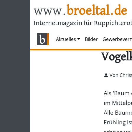
www.
broeltal.de
Internetmagazin für Ruppichterot
Aktuelles
Bilder
Gewerbeverz
Vogelk
Von Chris
Als 'Baum 
im Mittelp
Alle Bäume
Frühling i
schneeweiß