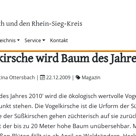
h und den Rhein-Sieg-Kreis
eichnis
Service
Kontakt
irsche wird Baum des Jahr
tina Ottersbach |
22.12.2009
|
Magazin
des Jahres 2010' wird die ökologisch wertvolle Vog
unkt stehen. Die Vogelkirsche ist die Urform der S
 der Süßkirschen gehen züchterisch auf sie zurüc
st der bis zu 20 Meter hohe Baum unübersehbar. M
en Blüten fällt sie ab April an Waldrändern, Hec