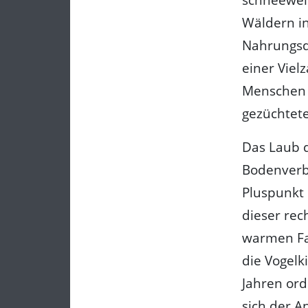
Wäldern in
Nahrungsqu
einer Viel
Menschen i
gezüchtet
Das Laub d
Bodenverb
Pluspunkt 
dieser rec
warmen Fa
die Vogelk
Jahren ord
sich der A