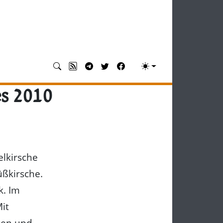
es 2010
elkirsche
üßkirsche.
k. Im
it
ken und