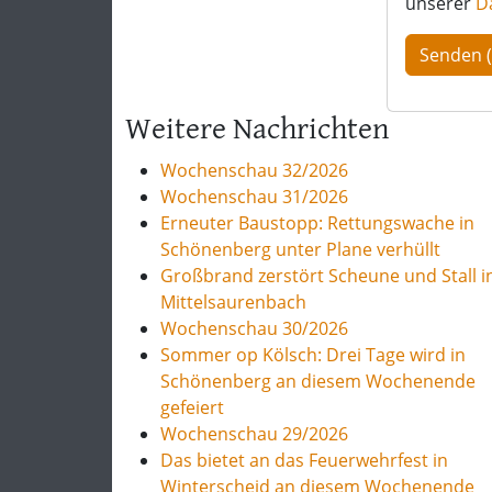
unserer
D
Weitere Nachrichten
Wochenschau 32/2026
Wochenschau 31/2026
Erneuter Baustopp: Rettungswache in
Schönenberg unter Plane verhüllt
Großbrand zerstört Scheune und Stall i
Mittelsaurenbach
Wochenschau 30/2026
Sommer op Kölsch: Drei Tage wird in
Schönenberg an diesem Wochenende
gefeiert
Wochenschau 29/2026
Das bietet an das Feuerwehrfest in
Winterscheid an diesem Wochenende