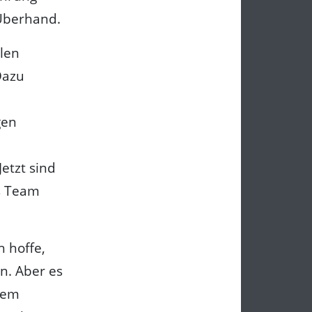
 Überhand.
llen
Dazu
gen
etzt sind
es Team
h hoffe,
n. Aber es
zdem