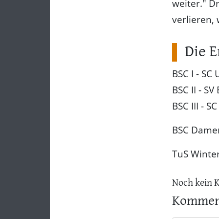
weiter." D
verlieren,
Die E
BSC I - SC
BSC II - SV 
BSC III - S
BSC Damen
TuS Winter
Noch kein 
Komment