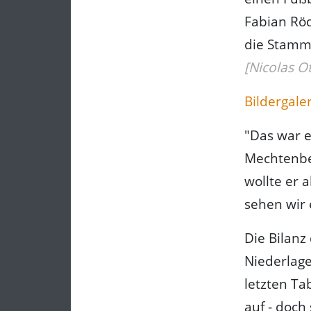
Fabian Röd
die Stamm-
[Nicolas O
Bildergaler
"Das war e
Mechtenber
wollte er 
sehen wir 
Die Bilanz
Niederlage
letzten Ta
auf - doch