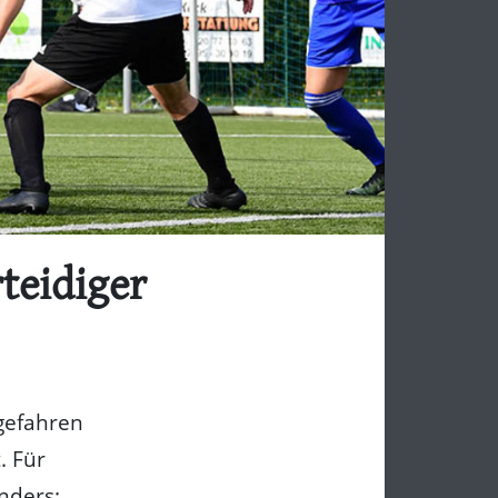
teidiger
ngefahren
. Für
nders: