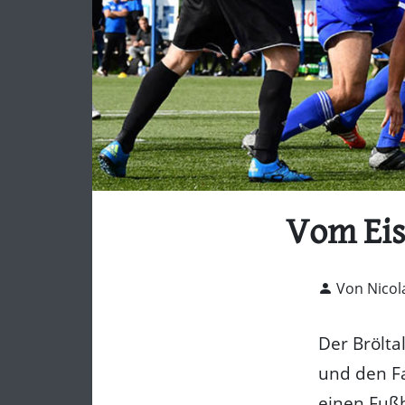
Vom Eis
Von Nicol
Der Brölta
und den Fa
einen Fußb