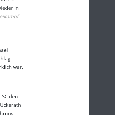
ieder in
weikampf
hael
chlag
rklich war,
r SC den
 Uckerath
ührung