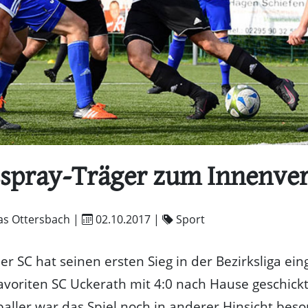
spray-Träger zum Innenver
as Ottersbach |
02.10.2017
|
Sport
ler SC hat seinen ersten Sieg in der Bezirksliga ei
voriten SC Uckerath mit 4:0 nach Hause geschickt
aller war das Spiel noch in anderer Hinsicht beso