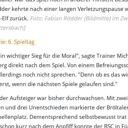
der kehrte nach einer langen Verletzungspause w
Elf zurück.
Foto: Fabian Rödder (Bildmitte) im Z
ttersbach]
ie: 6. Spieltag
in wichtiger Sieg für die Moral", sagte Trainer Mic
g direkt nach dem Spiel. Von einem Befreiungss
allerdings noch nicht sprechen. "Denn ob es das wi
erst, wenn die nächsten Spiele gelaufen sind."
 der Aufsteiger war bisher durchwachsen. Mit zwei
n und drei Unentschieden markierte der Bröltale
bellenplatz. Dementsprechend selbstbewusst trat
 schon kurz nach dem Anpfiff konnte der BSC in F