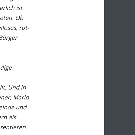
rlich ist
reten. Ob
loses, rot-
 Bürger
ndige
lt. Und in
ner, Mario
meinde und
rn als
sentieren.