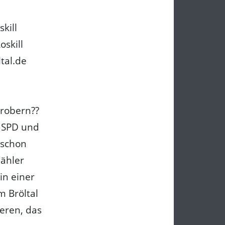
kill
oskill
tal.de
robern??
n SPD und
 schon
ähler
in einer
m Bröltal
heren, das