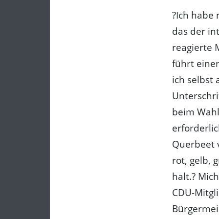
?Ich habe 
das der in
reagierte 
führt ein
ich selbst 
Unterschri
beim Wahl
erforderli
Querbeet v
rot, gelb,
halt.? Mic
CDU-Mitgl
Bürgermeis