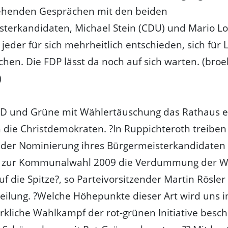
ehenden Gesprächen mit den beiden
terkandidaten, Michael Stein (CDU) und Mario Los
, jeder für sich mehrheitlich entschieden, sich für L
hen. Die FDP lässt da noch auf sich warten. (broel
)
PD und Grüne mit Wählertäuschung das Rathaus e
h die Christdemokraten. ?In Ruppichteroth treibe
 der Nominierung ihres Bürgermeisterkandidaten
t zur Kommunalwahl 2009 die Verdummung der W
uf die Spitze?, so Parteivorsitzender Martin Rösler 
eilung. ?Welche Höhepunkte dieser Art wird uns i
irkliche Wahlkampf der rot-grünen Initiative besc