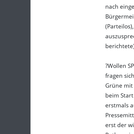
nach eing
Bürgermeis
(Parteilos)
auszusprec
berichtete
?Wollen S
fragen sic
Grüne mit
beim Star
erstmals a
Pressemitt
erst der w