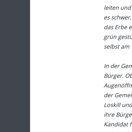
leiten und
es schwer,
das Erbe e
grün gestü
selbst am 
In der Gem
Bürger. Ob
Augenöffne
der Gemei
Loskill un
ihre Bürge
Kandidat f