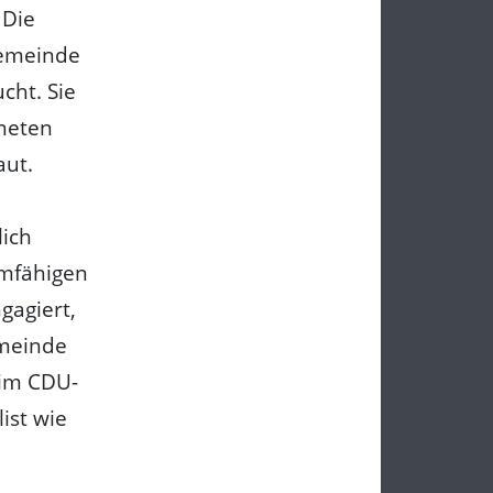
 Die
Gemeinde
cht. Sie
hneten
aut.
lich
amfähigen
gagiert,
emeinde
 im CDU-
ist wie