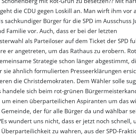
 Schönenberg mit Rot-Grün zu besetzen?? Mit har
eht die CDU gegen Loskill an. Man wirft ihm vor 
als sachkundiger Bürger für die SPD im Ausschuss 
nd Familie vor. Auch, dass er bei der letzten
terwahl als Parteiloser auf dem Ticket der SPD fu
re er angetreten, um das Rathaus zu erobern. Ro
gemeinsame Strategie schon länger abgestimmt, d
r sie ähnlich formulierten Presseerklärungen ersic
ren die Christdemokraten. Dem Wähler solle sug
s handele sich beim rot-grünen Bürgermeisterkan
h um einen überparteilichen Aspiranten um das wi
 Gemeinde, der für alle Bürger da und wählbar sei
 ?Es wundert uns nicht, dass er jetzt noch schnell,
 Überparteilichkeit zu wahren, aus der SPD-Frakti