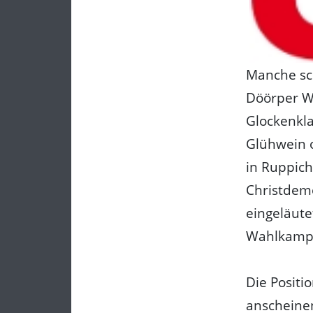
Manche sc
Döörper W
Glockenkla
Glühwein o
in Ruppich
Christdem
eingeläute
Wahlkampf
Die Positi
anscheinen