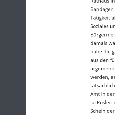
Rathaus in
Bandagen g
Tätigkeit 
Soziales u
Bürgermeis
damals wä
habe die 
aus den fü
argumentie
werden, e
tatsächlic
Amt in der
so Rösler.
Schein der