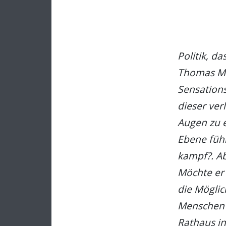
Politik, d
Thomas Man
Sensations
dieser ver
Augen zu e
Ebene führ
kampf?. Ab
Möchte er 
die Möglic
Menschen a
Rathaus in