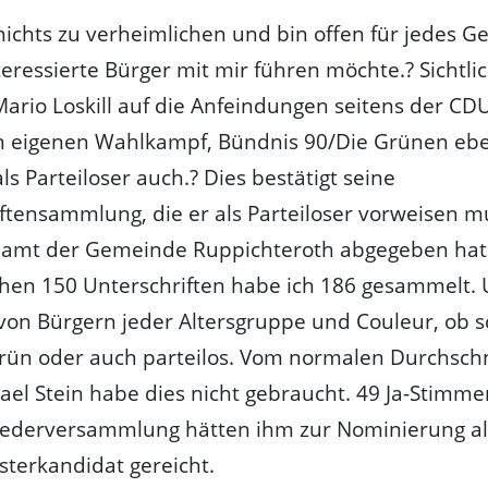
nichts zu verheimlichen und bin offen für jedes G
teressierte Bürger mit mir führen möchte.? Sichtli
Mario Loskill auf die Anfeindungen seitens der CD
en eigenen Wahlkampf, Bündnis 90/Die Grünen eb
als Parteiloser auch.? Dies bestätigt seine
ftensammlung, die er als Parteiloser vorweisen 
amt der Gemeinde Ruppichteroth abgegeben hat
chen 150 Unterschriften habe ich 186 gesammelt. 
on Bürgern jeder Altersgruppe und Couleur, ob s
 grün oder auch parteilos. Vom normalen Durchsch
hael Stein habe dies nicht gebraucht. 49 Ja-Stimme
iederversammlung hätten ihm zur Nominierung al
terkandidat gereicht.