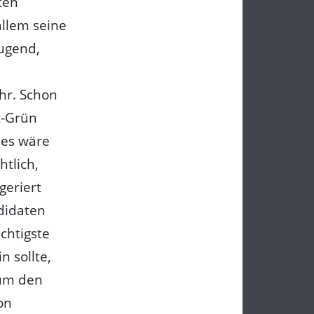
ten
allem seine
Jugend,
hr. Schon
t-Grün
ies wäre
htlich,
geriert
didaten
chtigste
n sollte,
 um den
on