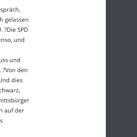
espräch,
ch gelassen
U. ?Die SPD
enso, und
muss und
. ?Von den
Und dies
chwarz,
nittsbürger
n auf der
s