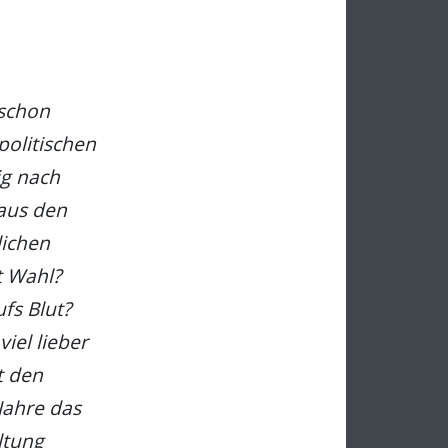
 schon
politischen
ig nach
 aus den
lichen
t Wahl?
fs Blut?
iel lieber
t den
Jahre das
ltung