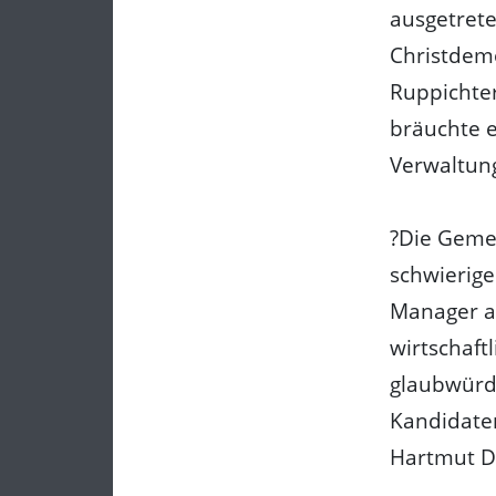
ausgetrete
Christdemo
Ruppichter
bräuchte e
Verwaltun
?Die Gemei
schwierig
Manager an
wirtschaf
glaubwürdi
Kandidaten
Hartmut D