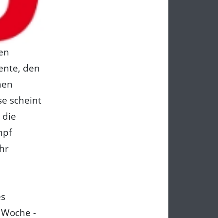
en
ente, den
hen
se scheint
 die
mpf
hr
es
n Woche -