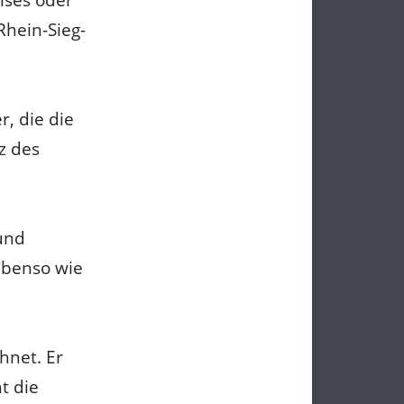
Rhein-Sieg-
, die die
z des
und
 ebenso wie
hnet. Er
t die