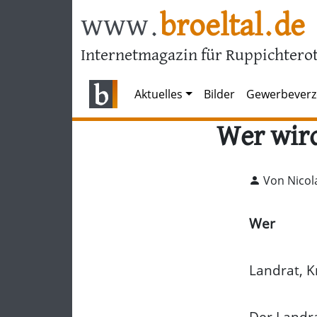
www.
broeltal.de
Internetmagazin für Ruppichterot
Aktuelles
Bilder
Gewerbeverz
Wer wir
Von Nicol
Wer
Landrat, K
Der Landr