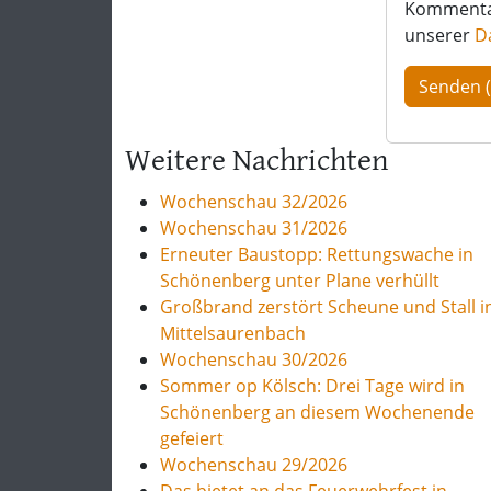
Kommentar 
unserer
D
Weitere Nachrichten
Wochenschau 32/2026
Wochenschau 31/2026
Erneuter Baustopp: Rettungswache in
Schönenberg unter Plane verhüllt
Großbrand zerstört Scheune und Stall i
Mittelsaurenbach
Wochenschau 30/2026
Sommer op Kölsch: Drei Tage wird in
Schönenberg an diesem Wochenende
gefeiert
Wochenschau 29/2026