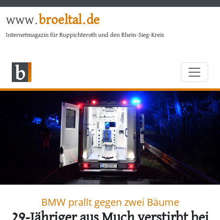
www.
broeltal.de
Internetmagazin für Ruppichteroth und den Rhein-Sieg-Kreis
BMW prallt gegen zwei Bäume
29-Jähriger aus Much verstirbt bei