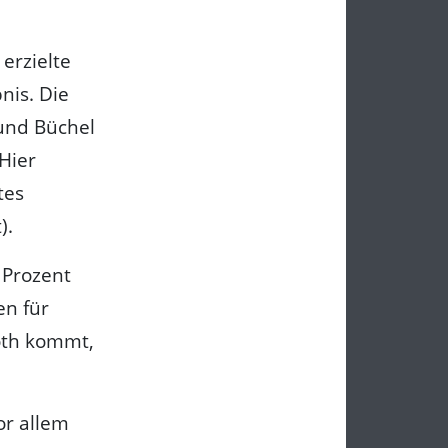
 erzielte
nis. Die
und Büchel
 Hier
tes
).
 Prozent
en für
oth kommt,
or allem