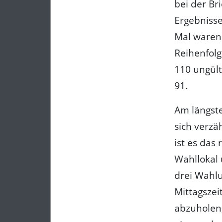
bei der Br
Ergebnisse
Mal waren 
Reihenfolg
110 ungül
91.
Am längste
sich verzä
ist es das
Wahllokal 
drei Wahlu
Mittagszei
abzuholen,