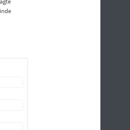
sagte
inde