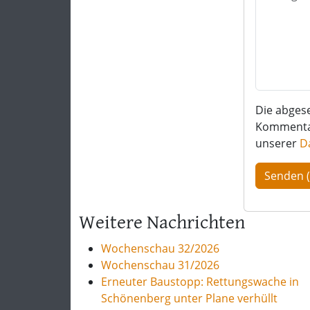
Die abges
Kommentar 
unserer
D
Weitere Nachrichten
Wochenschau 32/2026
Wochenschau 31/2026
Erneuter Baustopp: Rettungswache in
Schönenberg unter Plane verhüllt