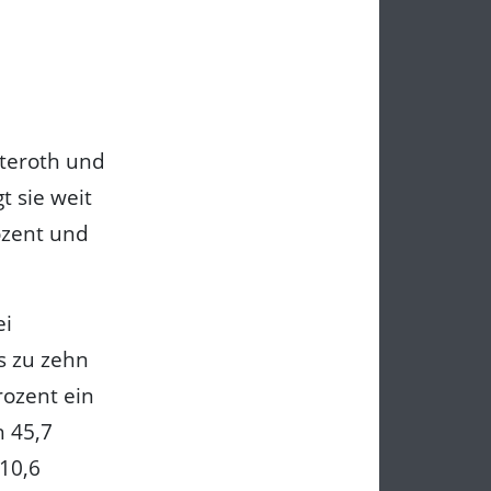
hteroth und
t sie weit
ozent und
ei
s zu zehn
rozent ein
h 45,7
 10,6