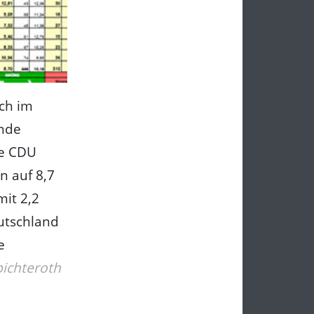
ch im
inde
ie CDU
n auf 8,7
mit 2,2
eutschland
e
ichteroth