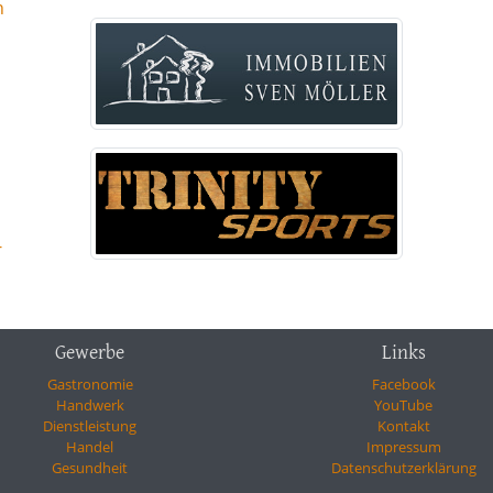
n
-
Gewerbe
Links
Gastronomie
Facebook
Handwerk
YouTube
Dienstleistung
Kontakt
Handel
Impressum
Gesundheit
Datenschutzerklärung