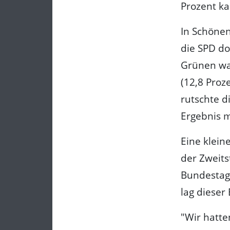
Prozent k
In Schönen
die SPD do
Grünen wa
(12,8 Proz
rutschte d
Ergebnis m
Eine klein
der Zweits
Bundestags
lag dieser
"Wir hatte