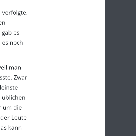
e
verfolgte.
en
 gab es
 es noch
weil man
sste. Zwar
leinste
r üblichen
r um die
 der Leute
Das kann