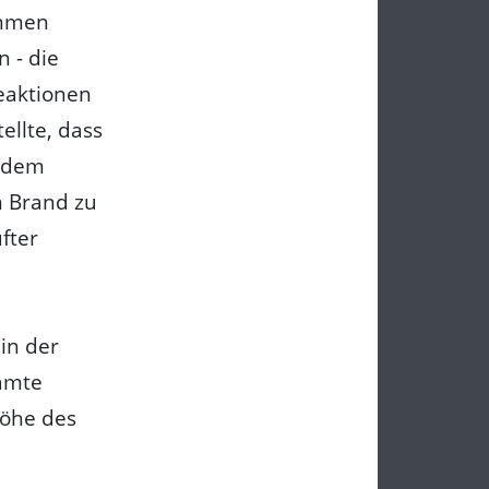
ammen
 - die
eaktionen
ellte, dass
t dem
 Brand zu
fter
in der
samte
Höhe des