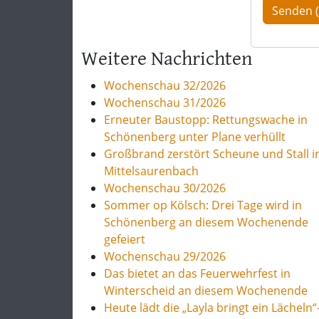
Weitere Nachrichten
Wochenschau 32/2026
Wochenschau 31/2026
Erneuter Baustopp: Rettungswache in
Schönenberg unter Plane verhüllt
Großbrand zerstört Scheune und Stall i
Mittelsaurenbach
Wochenschau 30/2026
Sommer op Kölsch: Drei Tage wird in
Schönenberg an diesem Wochenende
gefeiert
Wochenschau 29/2026
Das bietet an das Feuerwehrfest in
Winterscheid an diesem Wochenende
Heute lädt die „Layla bringt ein Lächeln“