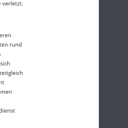
verletzt.
deren
nten rund
n
sich
zeitgleich
ht
kamen
dienst