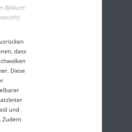
In Bölkum
teroth]
ausrücken
ahnen, dass
auchwolken
her. Diese
er
elbarer
atzleiter
eid und
n. Zudem