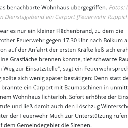
das benachbarte Wohnhaus übergegriffen.
Fotos: 
m Dienstagabend ein Carport [Feuerwehr Ruppich
 war es nur ein kleiner Flächenbrand, zu dem die
rother Feuerwehr gegen 17.30 Uhr nach Bölkum 
chon auf der Anfahrt der ersten Kräfte ließ sich er
eine Grasfläche brennen konnte, tief schwarze R
 Weg zur Einsatzstelle", sagt ein Feuerwehrsprec
sollte sich wenig später bestätigen: Denn statt d
 brannte ein Carport mit Baumaschinen in unmitt
nem Wohnhaus lichterloh. Sofort erhöhte der Eins
tufe und ließ damit auch den Löschzug Wintersch
eiter der Feuerwehr Much zur Unterstützung rufe
uf dem Gemeindegebiet die Sirenen.