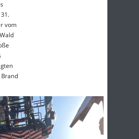
as
 31.
er vom
 Wald
roße
s
igten
n Brand