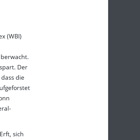
ex (WBI)
überwacht.
spart. Der
 dass die
ufgeforstet
Bonn
ral-
rft, sich