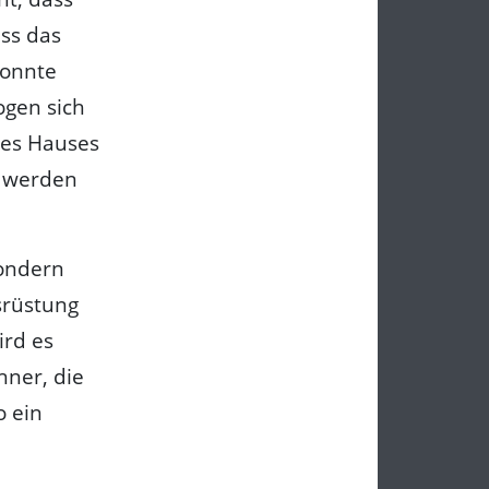
ss das
konnte
ogen sich
des Hauses
t werden
sondern
srüstung
ird es
hner, die
o ein