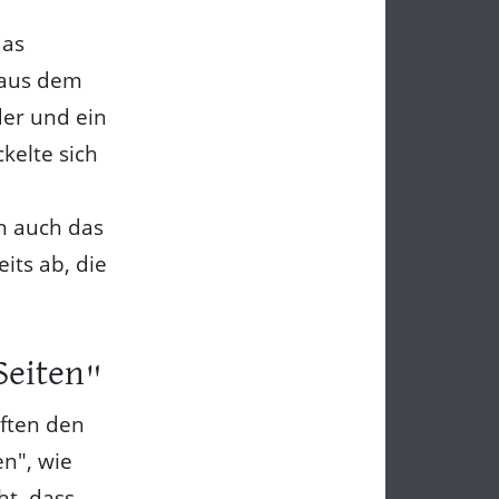
das
 aus dem
der und ein
kelte sich
n auch das
its ab, die
Seiten"
ften den
n", wie
ht, dass