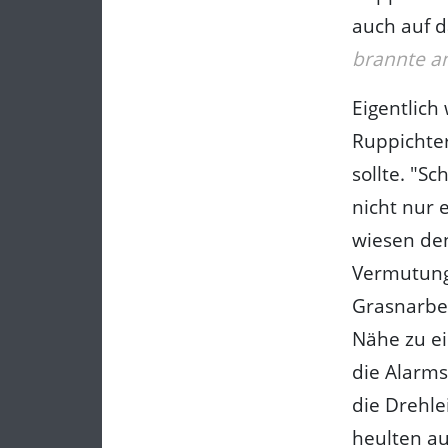
auch auf 
brannte a
Eigentlich
Ruppichte
sollte. "S
nicht nur 
wiesen den
Vermutung 
Grasnarbe
Nähe zu ei
die Alarms
die Drehl
heulten a