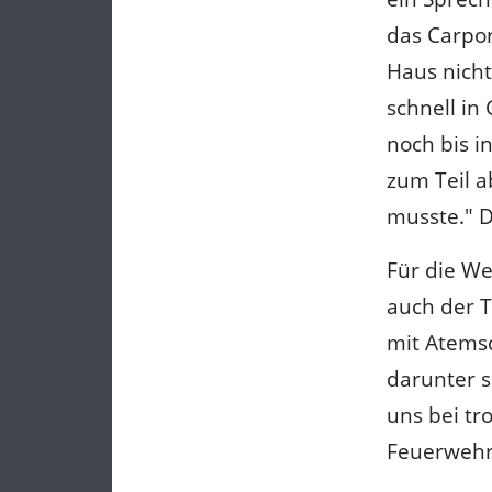
das Carpor
Haus nich
schnell in
noch bis 
zum Teil a
musste." D
Für die We
auch der 
mit Atemsc
darunter 
uns bei tr
Feuerwehr