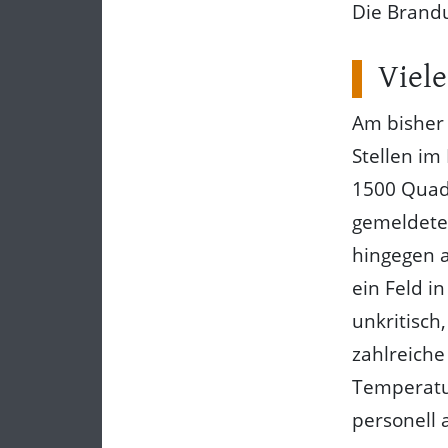
Die Brandu
Viele
Am bisher 
Stellen im
1500 Quadr
gemeldeter
hingegen a
ein Feld i
unkritisch
zahlreich
Temperatur
personell 