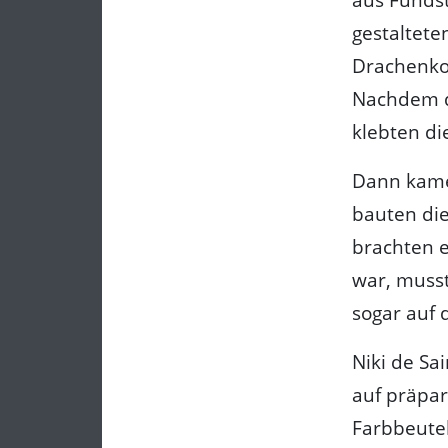
gestaltete
Drachenkop
Nachdem de
klebten di
Dann kamen
bauten di
brachten e
war, muss
sogar auf d
Niki de Sa
auf präpar
Farbbeutel