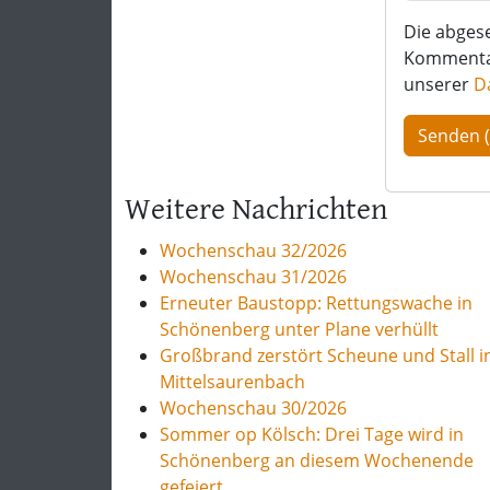
Die abges
Kommentar 
unserer
D
Weitere Nachrichten
Wochenschau 32/2026
Wochenschau 31/2026
Erneuter Baustopp: Rettungswache in
Schönenberg unter Plane verhüllt
Großbrand zerstört Scheune und Stall i
Mittelsaurenbach
Wochenschau 30/2026
Sommer op Kölsch: Drei Tage wird in
Schönenberg an diesem Wochenende
gefeiert