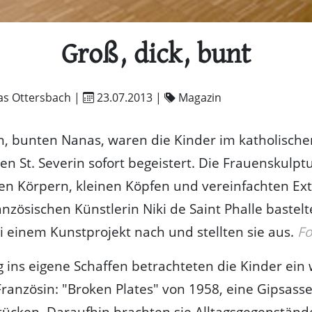
Groß, dick, bunt
as Ottersbach |
23.07.2013
|
Magazin
, bunten Nanas, waren die Kinder im katholische
en St. Severin sofort begeistert. Die Frauenskulpt
en Körpern, kleinen Köpfen und vereinfachten Ex
anzösischen Künstlerin Niki de Saint Phalle bastelt
i einem Kunstprojekt nach und stellten sie aus.
Fo
eg ins eigene Schaffen betrachteten die Kinder ein
ranzösin: "Broken Plates" von 1958, eine Gipsas
ücken. Daraufhin brachten sie Alltagsgegenständ