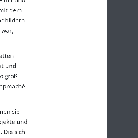
 mit dem
ndbildern.
 war,
.
atten
st und
so groß
Pappmaché
enen sie
bjekte und
 Die sich