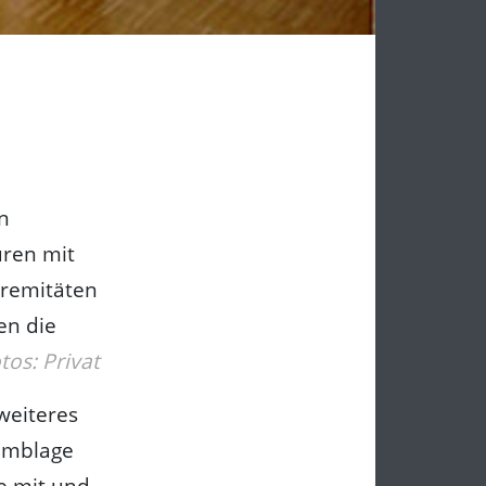
n
uren mit
tremitäten
en die
tos: Privat
 weiteres
semblage
e mit und