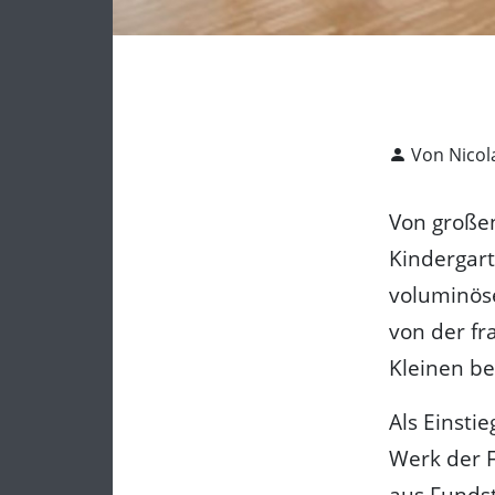
Von Nicol
Von großen
Kindergart
voluminös
von der fr
Kleinen be
Als Einsti
Werk der F
aus Fundst