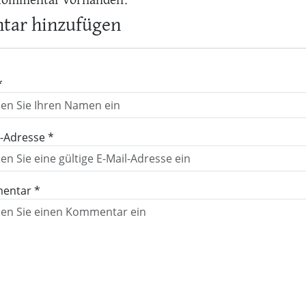
Kommentar vorhanden.
ar hinzufügen
*
l-Adresse *
entar *