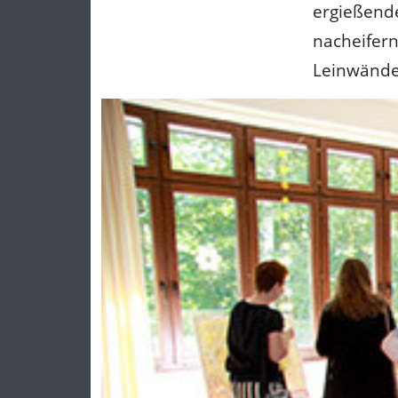
ergießende
nacheifern
Leinwänden