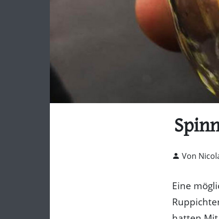
Spinn
Von Nicol
Eine mögli
Ruppichter
hatten Mit