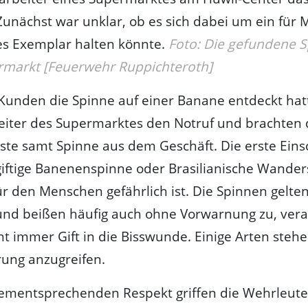
Zunächst war unklar, ob es sich dabei um ein für
es Exemplar halten könnte.
Foto: Die gefundene S
markt [Feuerwehr Ruppichteroth]
unden die Spinne auf einer Banane entdeckt hatt
eiter des Supermarktes den Notruf und brachten 
te samt Spinne aus dem Geschäft. Die erste Eins
iftige Banenenspinne oder Brasilianische Wander
ür den Menschen gefährlich ist. Die Spinnen gelten
und beißen häufig auch ohne Vorwarnung zu, ver
ht immer Gift in die Bisswunde. Einige Arten steh
rung anzugreifen.
ementsprechenden Respekt griffen die Wehrleute 