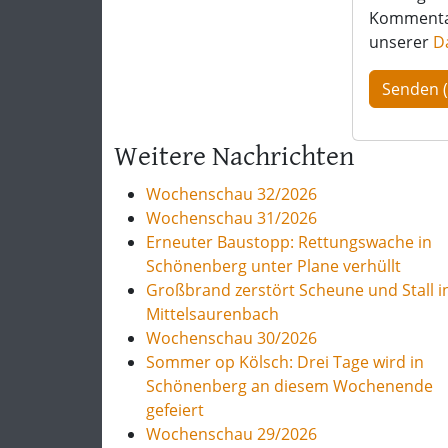
Kommentar 
unserer
D
Weitere Nachrichten
Wochenschau 32/2026
Wochenschau 31/2026
Erneuter Baustopp: Rettungswache in
Schönenberg unter Plane verhüllt
Großbrand zerstört Scheune und Stall i
Mittelsaurenbach
Wochenschau 30/2026
Sommer op Kölsch: Drei Tage wird in
Schönenberg an diesem Wochenende
gefeiert
Wochenschau 29/2026