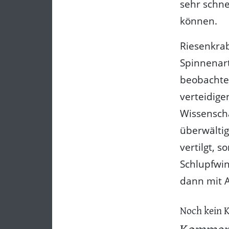
sehr schne
können.
Riesenkra
Spinnenart
beobachtet
verteidige
Wissenscha
überwältig
vertilgt, 
Schlupfwi
dann mit A
Noch kein 