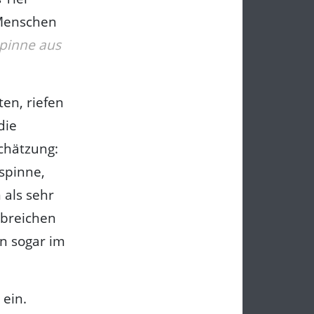
 Menschen
pinne aus
en, riefen
die
chätzung:
spinne,
 als sehr
abreichen
en sogar im
ein.