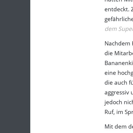
entdeckt. 
gefährlich
dem Super
Nachdem K
die Mitarb
Bananenkis
eine hochg
die auch f
aggressiv 
jedoch nic
Ruf, im Sp
Mit dem d