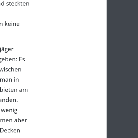
nd steckten
n keine
jäger
geben: Es
zwischen
 man in
ebieten am
enden.
 wenig
ommen aber
 Decken