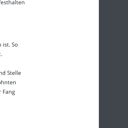
festhalten
ist. So
.
nd Stelle
wohnten
r Fang