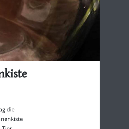
nkiste
ag die
anenkiste
 Tier