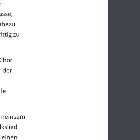
e
ässe,
nahezu
ttig zu
 Chor
d der
le
gemeinsam
lkslied
V einen