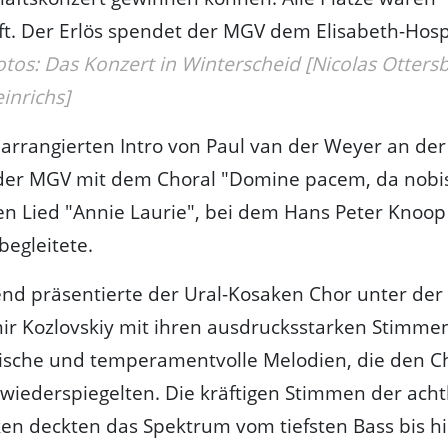
t. Der Erlös spendet der MGV dem Elisabeth-Hosp
otos: Das Konzert in Winterscheid [Nicolas Otters
inrichs]
rrangierten Intro von Paul van der Weyer an der
 der MGV mit dem Choral "Domine pacem, da nobi
en Lied "Annie Laurie", bei dem Hans Peter Knoop
egleitete.
nd präsentierte der Ural-Kosaken Chor unter der
ir Kozlovskiy mit ihren ausdrucksstarken Stimme
ische und temperamentvolle Melodien, die den 
wiederspiegelten. Die kräftigen Stimmen der acht
en deckten das Spektrum vom tiefsten Bass bis hi