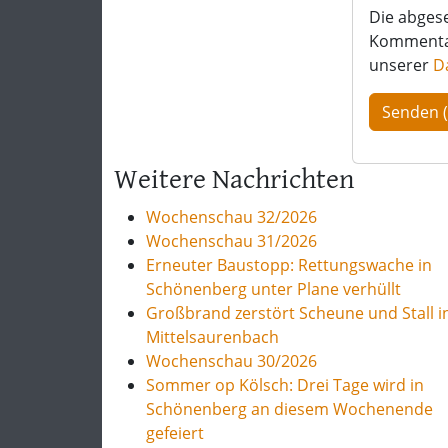
Die abges
Kommentar 
unserer
D
Weitere Nachrichten
Wochenschau 32/2026
Wochenschau 31/2026
Erneuter Baustopp: Rettungswache in
Schönenberg unter Plane verhüllt
Großbrand zerstört Scheune und Stall i
Mittelsaurenbach
Wochenschau 30/2026
Sommer op Kölsch: Drei Tage wird in
Schönenberg an diesem Wochenende
gefeiert