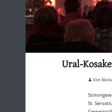
Ural-Kosake
Von Nicol
Stimmgewal
St. Servat
Gemeinsch