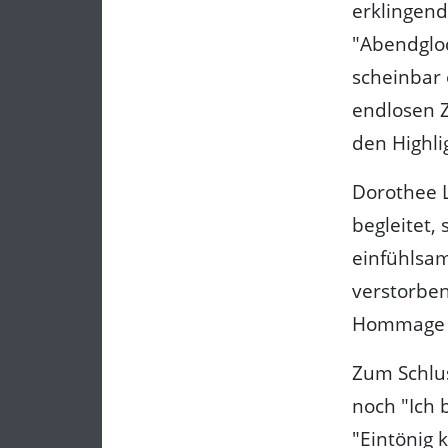
erklingen
"Abendgloc
scheinbar 
endlosen Z
den Highli
Dorothee L
begleitet,
einfühlsam
verstorbe
Hommage a
Zum Schlu
noch "Ich 
"Eintönig 