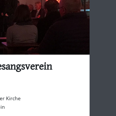
esangsverein
er Kirche
ein