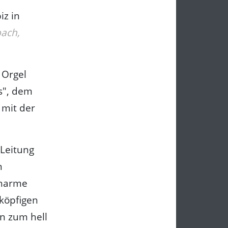
iz in
bach,
 Orgel
s", dem
 mit der
 Leitung
n
Charme
köpfigen
n zum hell