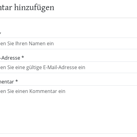
ar hinzufügen
*
l-Adresse *
entar *