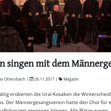
n singen mit dem Männerg
as Ottersbach |
26.11.2017
|
Magazin
tig eroberten die Ural-Kosaken die Winterscheid
ius. Der Männergesangsverein hatte den Chor für 
aftskonzert gewinnen können. Alle Plätze waren