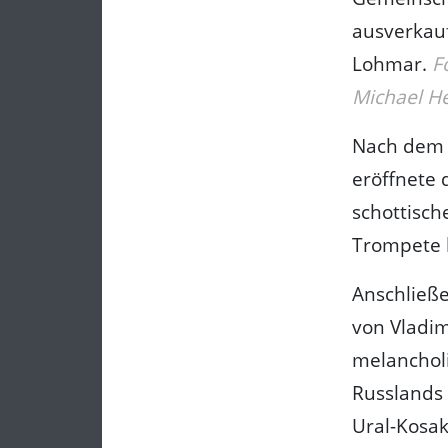
ausverkauf
Lohmar.
F
Michael He
Nach dem a
eröffnete
schottisch
Trompete b
Anschließe
von Vladim
melanchol
Russlands 
Ural-Kosak