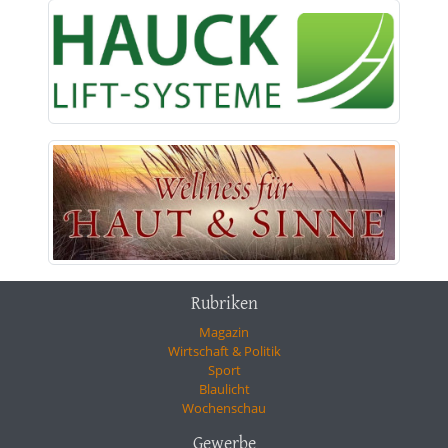
Rubriken
Magazin
Wirtschaft & Politik
Sport
Blaulicht
Wochenschau
Gewerbe