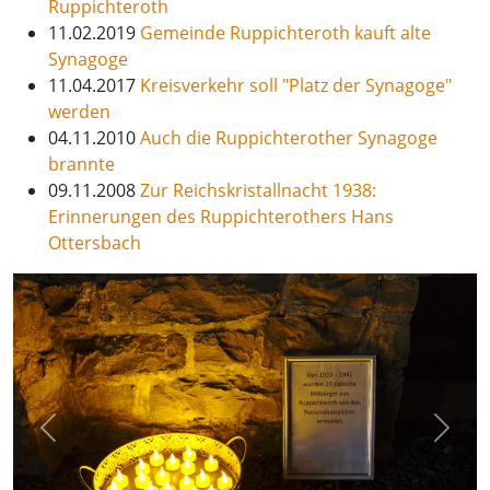
Ruppichteroth
11.02.2019
Gemeinde Ruppichteroth kauft alte
Synagoge
11.04.2017
Kreisverkehr soll "Platz der Synagoge"
werden
04.11.2010
Auch die Ruppichterother Synagoge
brannte
09.11.2008
Zur Reichskristallnacht 1938:
Erinnerungen des Ruppichterothers Hans
Ottersbach
Previous
Next