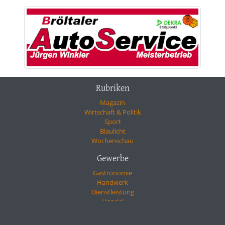
Rubriken
Magazin
Wirtschaft & Politik
Sport
Blaulicht
Wochenschau
Gewerbe
Gastronomie
Handwerk
Dienstleistung
Handel
Gesundheit