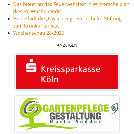
Das bietet an das Feuerwehrfest in Winterscheid an
diesem Wochenende
Heute lädt die „Layla bringt ein Lächeln“-Stiftung
zum Kronkorkenfest
Wochenschau 28/2026
ANZEIGEN