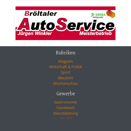
Rubriken
Magazin
Wirtschaft & Politik
Sport
Blaulicht
Wochenschau
Gewerbe
Gastronomie
Handwerk
Dienstleistung
Handel
Gesundheit