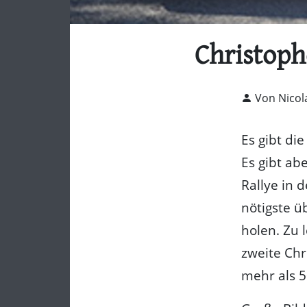
Christoph
Von Nicol
Es gibt di
Es gibt ab
Rallye in 
nötigste 
holen. Zu 
zweite Ch
mehr als 5