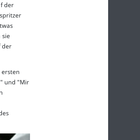
f der
spritzer
etwas
 sie
f der
 ersten
e" und "Mir
en
des