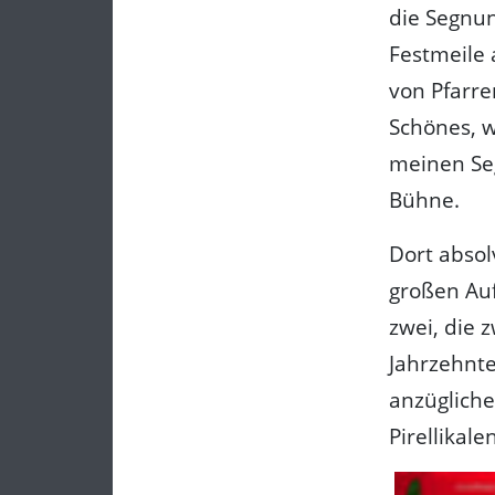
die Segnun
Festmeile 
von Pfarre
Schönes, w
meinen Seg
Bühne.
Dort absol
großen Auf
zwei, die 
Jahrzehnte
anzügliche
Pirellikale