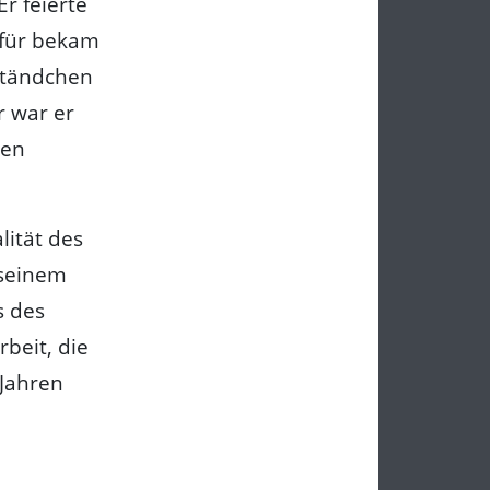
r feierte
afür bekam
 Ständchen
r war er
ten
lität des
 seinem
s des
beit, die
 Jahren