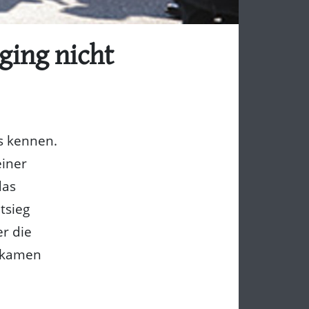
ging nicht
os kennen.
einer
das
tsieg
r die
 kamen