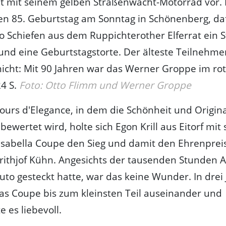
t mit seinem gelben Straßenwacht-Motorrad vor. E
nen 85. Geburtstag am Sonntag in Schönenberg, d
o Schiefen aus dem Ruppichterother Elferrat ein
nd eine Geburtstagstorte. Der älteste Teilnehme
icht: Mit 90 Jahren war das Werner Groppe im ro
4 S.
Foto: Otto Flimm und Werner Groppe
urs d'Elegance, in dem die Schönheit und Origina
bewertet wird, holte sich Egon Krill aus Eitorf mit
sabella Coupe den Sieg und damit den Ehrenprei
rithjof Kühn. Angesichts der tausenden Stunden Ar
Auto gesteckt hatte, war das keine Wunder. In drei
as Coupe bis zum kleinsten Teil auseinander und
e es liebevoll.