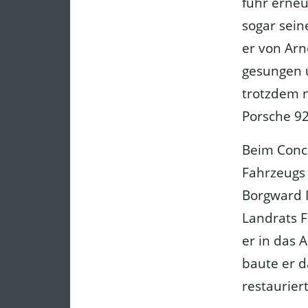
fuhr erneu
sogar sei
er von Arn
gesungen u
trotzdem n
Porsche 92
Beim Conco
Fahrzeugs 
Borgward I
Landrats F
er in das 
baute er d
restauriert