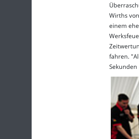
Überrasch
Wirths vo
einem ehe
Werksfeue
Zeitwertu
fahren. "A
Sekunden a