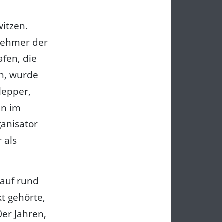
itzen.
lnehmer der
afen, die
en, wurde
lepper,
en im
ganisator
 als
 auf rund
t gehörte,
er Jahren,