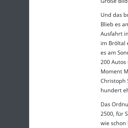
Große Bild
Und das br
Blieb es a
Ausfahrt i
im Bröltal
es am Sonn
200 Autos 
Moment Müh
Christoph 
hundert e
Das Ordnu
2500, für
wie schon 