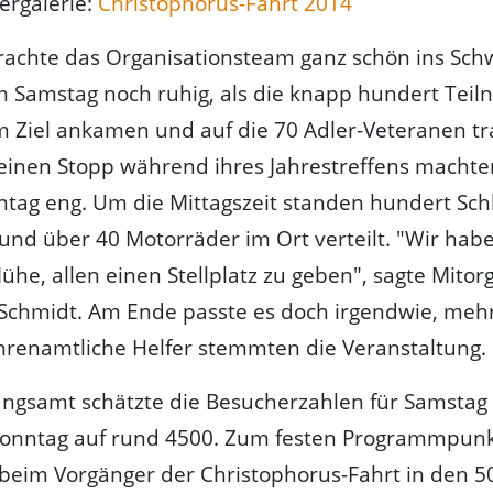
ergalerie:
Christophorus-Fahrt 2014
achte das Organisationsteam ganz schön ins Schw
m Samstag noch ruhig, als die knapp hundert Tei
m Ziel ankamen und auf die 70 Adler-Veteranen tr
 einen Stopp während ihres Jahrestreffens macht
tag eng. Um die Mittagszeit standen hundert Sch
und über 40 Motorräder im Ort verteilt. "Wir hab
e, allen einen Stellplatz zu geben", sagte Mitor
Schmidt. Am Ende passte es doch irgendwie, mehr
hrenamtliche Helfer stemmten die Veranstaltung.
ngsamt schätzte die Besucherzahlen für Samstag
 Sonntag auf rund 4500. Zum festen Programmpunk
beim Vorgänger der Christophorus-Fahrt in den 50