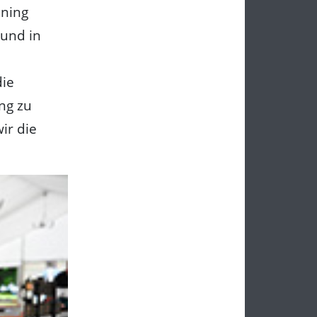
nning
und in
die
ng zu
ir die