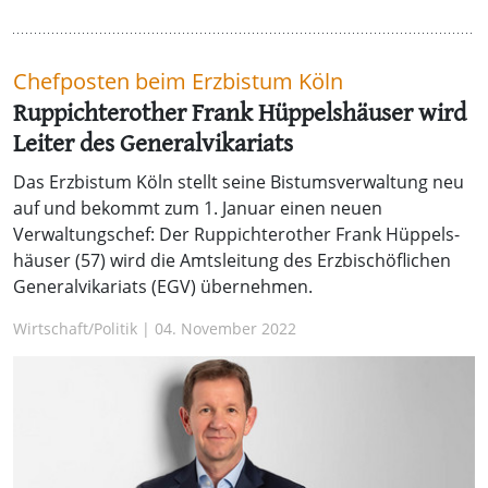
Chefposten beim Erzbistum Köln
Ruppichterother Frank Hüppelshäuser wird
Leiter des General­vikariats
Das Erzbistum Köln stellt seine Bistums­verwal­tung neu
auf und bekommt zum 1. Januar einen neuen
Verwaltungschef: Der Ruppichterother Frank Hüppels­
häuser (57) wird die Amts­leitung des Erz­bischöf­lichen
General­vikariats (EGV) übernehmen.
Wirtschaft/Politik | 04. November 2022